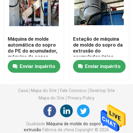
Máquina de molde do sopro do HDPE
Os PP fundem a máquina de molde
Máquina de molde
Estação de máquina
automática do sopro
de molde do sopro da
do PE do acumulador,
extrusão do
Máquina de molde de alta velocidade do sopro
máquina de sopro
acumulador única
totalmente
automática
Enviar inquérito
Enviar inquérito
automático servo
Molde de sopro contínuo da extrusão
Máquina de molde do sopro do acumulador
Casa
Mapa do Site
Fale Conosco
Desktop Site
Mapa do Site
Privacy Policy
máquina de molde dobro do sopro da estação
Qualidade
Máquina de molde do sopro da
Máquina auxiliar plástica
extrusão
Fábrica da china.Copyright © 2026