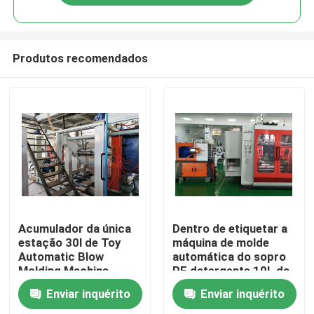
Produtos recomendados
Casa
Acumulador da única
Dentro de etiquetar a
estação 30l de Toy
máquina de molde
Automatic Blow
automática do sopro
Produtos
Molding Machine
PE detergente 10L da
garrafa
Enviar inquérito
Enviar inquérito
Sobre nós