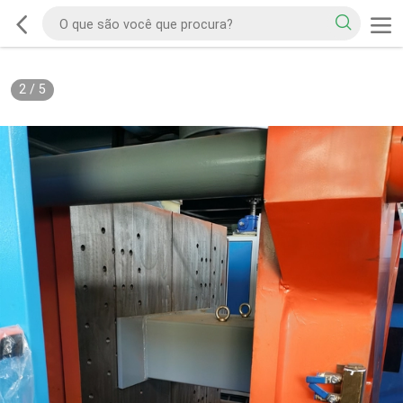
2
/
5